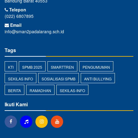
Bandung Barat 40553
Telepon
(022) 6807895
Email
info@sman2padalarang.sch.id
Tags
KTI
SPMB 2025
SMARTTREN
PENGUMUMAN
SEKILAS INFO
SOSIALISASI SPMB
ANTI BULLYING
BERITA
RAMADHAN
SEKILAS-INFO
Ikuti Kami