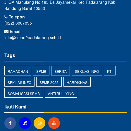
Jl GA Manulang No 165 Ds Jayamekar Kec Padalarang Kab
Bandung Barat 40553
Telepon
(022) 6807895
Email
info@sman2padalarang.sch.id
Tags
RAMADHAN
SPMB
BERITA
SEKILAS-INFO
KTI
SEKILAS INFO
SPMB 2025
HARDIKNAS
SOSIALISASI SPMB
ANTI BULLYING
Ikuti Kami