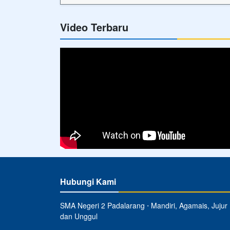
Video Terbaru
Hubungi Kami
SMA Negeri 2 Padalarang ⋅ Mandiri, Agamais, Jujur
dan Unggul