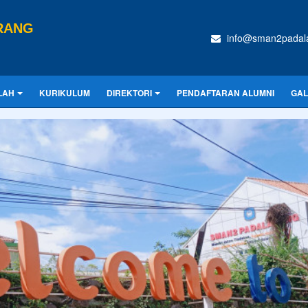
RANG
info@sman2padala
LAH
KURIKULUM
DIREKTORI
PENDAFTARAN ALUMNI
GAL