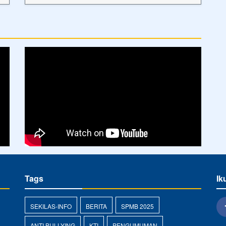
Tags
Ik
SEKILAS-INFO
BERITA
SPMB 2025
ANTI BULLYING
KTI
PENGUMUMAN