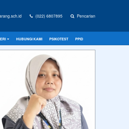
rang.sch.id
(022) 6807895
Pencarian
ERI
HUBUNGI KAMI
PSIKOTEST
PPID