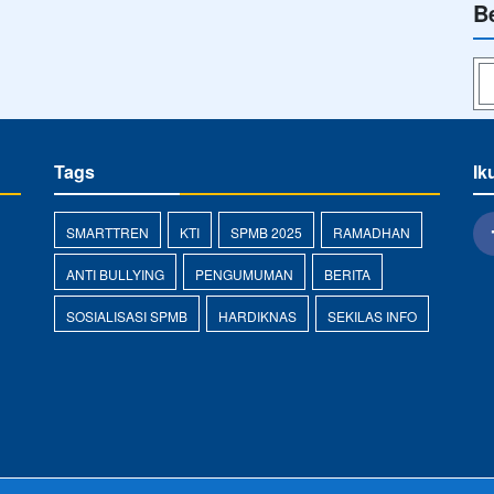
B
Tags
Ik
SMARTTREN
KTI
SPMB 2025
RAMADHAN
ANTI BULLYING
PENGUMUMAN
BERITA
SOSIALISASI SPMB
HARDIKNAS
SEKILAS INFO